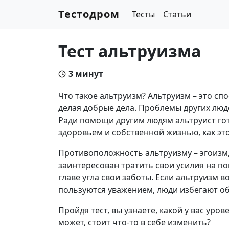
Тестодром
Тесты
Статьи
Тест альтруизма
3 минут
Что такое альтруизм? Альтруизм – это с
делая добрые дела. Проблемы других люде
Ради помощи другим людям альтруист гото
здоровьем и собственной жизнью, как это
Противоположность альтруизму – эгоизм, 
заинтересован тратить свои усилия на по
главе угла свои заботы. Если альтруизм в
пользуются уважением, люди избегают о
Пройдя тест, вы узнаете, какой у вас уро
может, стоит что-то в себе изменить?