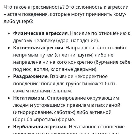
Что такое агрессивность? Это склонность к агрессии
– актам поведения, которые могут причинить кому-
либо ущерб:
Физическая агрессия
. Насилие по отношению к
другому человеку (удар, нападение).
Косвенная агрессия
. Направлена на кого-либо
непрямым путем (сплетни, шутки) либо не
направлена ни на кого конкретно (бурчание себе
под нос, вопли, хлопанье дверьми).
Раздражение
. Взрывное некорректное
поведение; повод для грубости может быть
самым незначительным.
Негативизм
. Оппонирование окружающим
людям и устоявшимся правилам в пассивной
(игнорирование, саботаж) либо активной
(борьба «против») форме.
Вербальная агрессия
. Негативное отношение
проявляется в содержании слов, интонациях